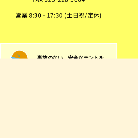
営業 8:30 - 17:30 (土日祝/定休)
事故のない、安全なテントを。
「何故そこまでやるの？」と聞かれま
す。私たち当世館は、お客様のより豊
かな空間創造実現のために、厳しい社
内基準を設けています。