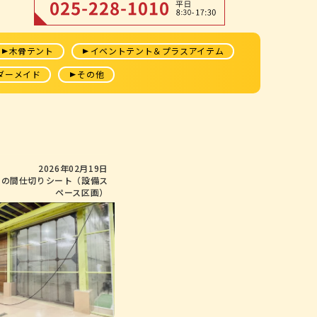
木骨テント
イベントテント＆プラスアイテム
ダーメイド
その他
2026年02月19日
内の間仕切りシート（設備ス
ペース区画）