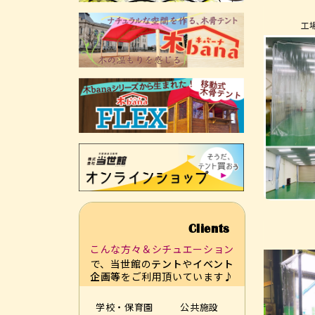
工
Clients
こんな方々＆シチュエーション
で、当世館の
テント
や
イベント
企画等
をご利用頂いています♪
学校・保育園
公共施設